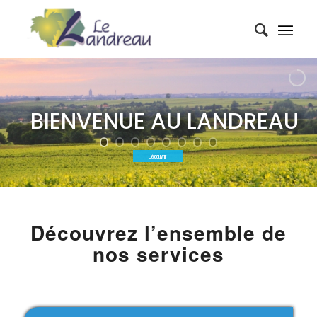
B
I
E
N
V
E
N
U
E
A
U
L
A
N
D
R
E
A
U
Découvrir
Découvrez l’ensemble de
nos services