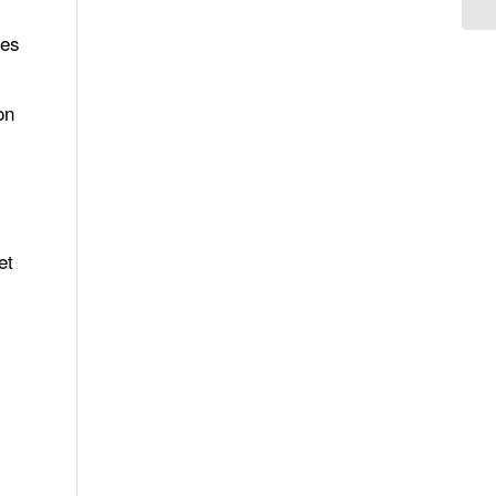
les
on
et