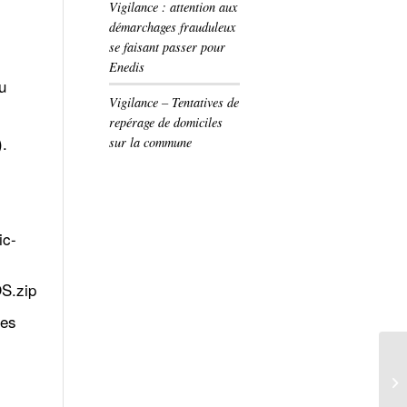
Vigilance : attention aux
démarchages frauduleux
se faisant passer pour
Enedis
u
Vigilance – Tentatives de
repérage de domiciles
).
sur la commune
ic-
S.zip
des
Le
sa