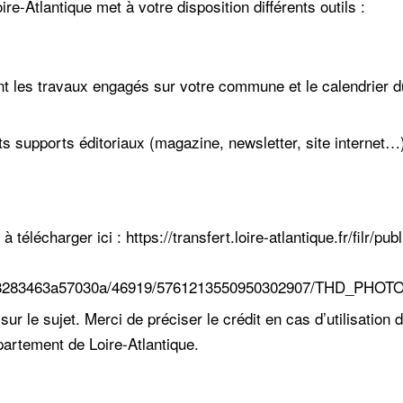
re-Atlantique met à votre disposition différents outils :
t les travaux engagés sur votre commune et le calendrier d
nts supports éditoriaux (magazine, newsletter, site internet…
 à télécharger ici :
https://transfert.loire-atlantique.fr/filr/publ
18283463a57030a/46919/5761213550950302907/THD_PHOTO
 sur le sujet. Merci de préciser le crédit en cas d’utilisation 
partement de Loire-Atlantique.