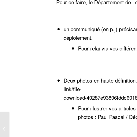
Pour ce faire, le Département de Loi
un communiqué (en p.j) précisan
déploiement.
Pour relai via vos différe
Deux photos en haute définition,
link/file-
download/40287e93806fddc60
Pour illustrer vos articles
photos : Paul Pascal / Dé
Arrêté Préfectoral n°
2024/BPEF/007 et
2024/BPEF/008