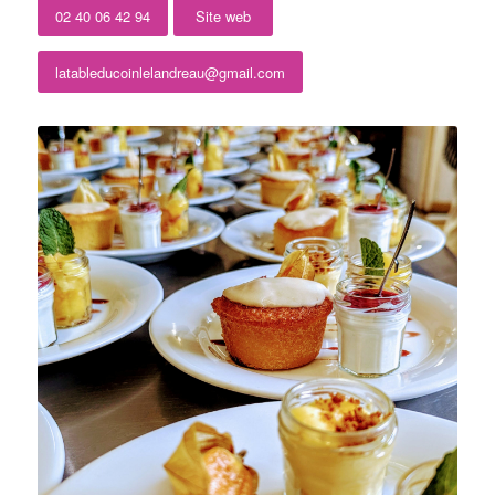
02 40 06 42 94
Site web
latableducoinlelandreau@gmail.com